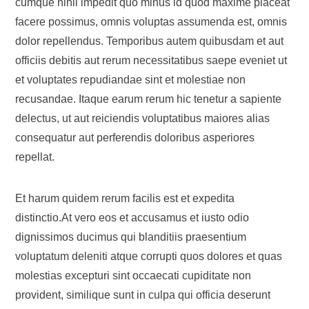
cumque nihil impedit quo minus id quod maxime placeat
facere possimus, omnis voluptas assumenda est, omnis
dolor repellendus. Temporibus autem quibusdam et aut
officiis debitis aut rerum necessitatibus saepe eveniet ut
et voluptates repudiandae sint et molestiae non
recusandae. Itaque earum rerum hic tenetur a sapiente
delectus, ut aut reiciendis voluptatibus maiores alias
consequatur aut perferendis doloribus asperiores
repellat.
Et harum quidem rerum facilis est et expedita
distinctio.At vero eos et accusamus et iusto odio
dignissimos ducimus qui blanditiis praesentium
voluptatum deleniti atque corrupti quos dolores et quas
molestias excepturi sint occaecati cupiditate non
provident, similique sunt in culpa qui officia deserunt